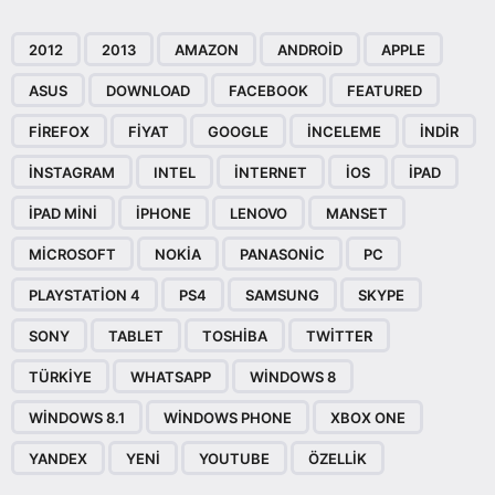
2012
2013
AMAZON
ANDROID
APPLE
ASUS
DOWNLOAD
FACEBOOK
FEATURED
FIREFOX
FIYAT
GOOGLE
INCELEME
INDIR
INSTAGRAM
INTEL
INTERNET
IOS
IPAD
IPAD MINI
IPHONE
LENOVO
MANSET
MICROSOFT
NOKIA
PANASONIC
PC
PLAYSTATION 4
PS4
SAMSUNG
SKYPE
SONY
TABLET
TOSHIBA
TWITTER
TÜRKIYE
WHATSAPP
WINDOWS 8
WINDOWS 8.1
WINDOWS PHONE
XBOX ONE
YANDEX
YENI
YOUTUBE
ÖZELLIK