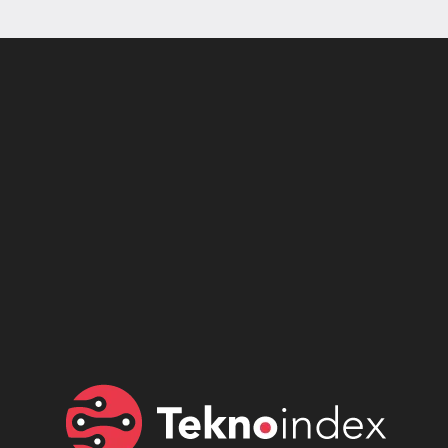
Son dönemin popüler sesli
Elektrikli Ürünler
sohbet uygulaması
Teknolojiyi Yansıtıyor;
Clubhouse sonunda...
Karaca!