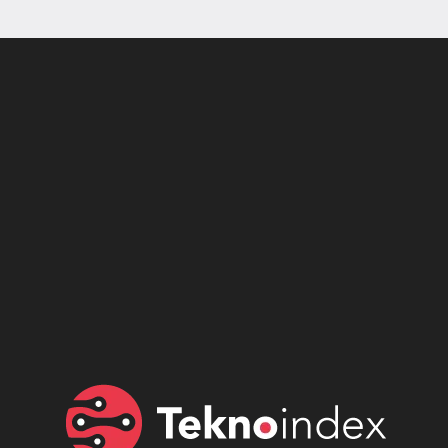
Son dönemin popüler sesli
Elektrikli Ürünler
sohbet uygulaması
Teknolojiyi Yansıtıyor;
Clubhouse sonunda...
Karaca!