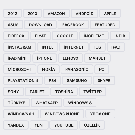
2012
2013
AMAZON
ANDROID
APPLE
ASUS
DOWNLOAD
FACEBOOK
FEATURED
FIREFOX
FIYAT
GOOGLE
INCELEME
INDIR
INSTAGRAM
INTEL
INTERNET
IOS
IPAD
IPAD MINI
IPHONE
LENOVO
MANSET
MICROSOFT
NOKIA
PANASONIC
PC
PLAYSTATION 4
PS4
SAMSUNG
SKYPE
SONY
TABLET
TOSHIBA
TWITTER
TÜRKIYE
WHATSAPP
WINDOWS 8
WINDOWS 8.1
WINDOWS PHONE
XBOX ONE
YANDEX
YENI
YOUTUBE
ÖZELLIK