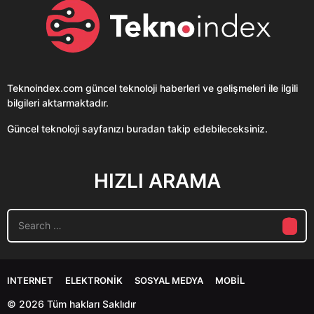
Teknoindex.com
güncel teknoloji haberleri ve gelişmeleri ile ilgili
bilgileri aktarmaktadır.
Güncel teknoloji sayfanızı buradan takip edebileceksiniz.
HIZLI ARAMA
S
e
a
r
c
INTERNET
ELEKTRONIK
SOSYAL MEDYA
MOBIL
h
f
© 2026 Tüm hakları Saklıdır
o