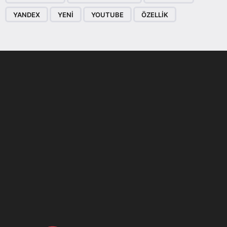
YANDEX
YENI
YOUTUBE
ÖZELLIK
Son dönemin popüler sesli
Elektrikli Ürünler
sohbet uygulaması
Teknolojiyi Yansıtıyor;
Clubhouse sonunda...
Karaca!