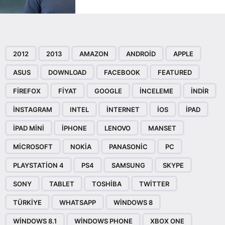
2012
2013
AMAZON
ANDROID
APPLE
ASUS
DOWNLOAD
FACEBOOK
FEATURED
FIREFOX
FIYAT
GOOGLE
INCELEME
INDIR
INSTAGRAM
INTEL
INTERNET
IOS
IPAD
IPAD MINI
IPHONE
LENOVO
MANSET
MICROSOFT
NOKIA
PANASONIC
PC
PLAYSTATION 4
PS4
SAMSUNG
SKYPE
SONY
TABLET
TOSHIBA
TWITTER
TÜRKIYE
WHATSAPP
WINDOWS 8
WINDOWS 8.1
WINDOWS PHONE
XBOX ONE