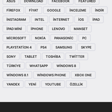
ASUS
DOWNLOAD
FACEBOOK
FEATURED
FIREFOX
FIYAT
GOOGLE
INCELEME
INDIR
INSTAGRAM
INTEL
INTERNET
IOS
IPAD
IPAD MINI
IPHONE
LENOVO
MANSET
MICROSOFT
NOKIA
PANASONIC
PC
PLAYSTATION 4
PS4
SAMSUNG
SKYPE
SONY
TABLET
TOSHIBA
TWITTER
TÜRKIYE
WHATSAPP
WINDOWS 8
WINDOWS 8.1
WINDOWS PHONE
XBOX ONE
YANDEX
YENI
YOUTUBE
ÖZELLIK