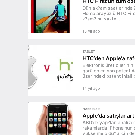
HTC First’ün tüm öze
a
Dün ak?am saatlerinde 
g
Home arayüzlü HTC First
o
k?sm? bu vakte...
13 yıl ago
1
3
y
ı
TABLET
l
HTC’den Apple’a zafe
a
Elektronik üreticilerini
g
görülen en son patent d
o
üzerindeki patent ihlali
14 yıl ago
1
4
y
ı
HABERLER
l
Apple’da satışlar art
a
ABD’de yap?lan analizde
g
rakamlarda iPhone’nun s
o
yükselme oldu?u için de?