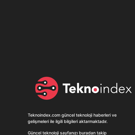
Son dönemin popüler sesli
Elektrikli Ürünle
sohbet uygulaması
Teknolojiyi Yansıtı
Clubhouse sonunda...
Karaca!
Teknoindex.com
güncel teknoloji haberleri ve
gelişmeleri ile ilgili bilgileri aktarmaktadır.
Güncel teknoloji sayfanızı buradan takip