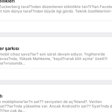
llikleri
Zuckerberg taraf?ndan düzenlenen etkinlikte tan?t?lan Faceb
 tüm dünya taraf?ndan büyük ilgi gördü. Teknik özelliklerinin 
r şarkısı
n mobil cihaz sava?lar? son sürat devam ediyor. ?ngiltere’de
avas?nda, Yüksek Mahkeme, “kayd?rarak kilit açma” özelli?i
 ba?vrusunda...
tı
 mobilphone’lar?n sat?? seviyeleri de aç?kland?. Verilen
at??lar?nda yükselme var. Ancak Android’in sat?? fiyat?nda 
i?en çok da...