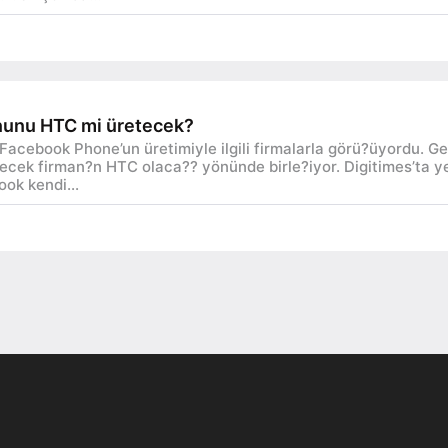
nunu HTC mi üretecek?
Facebook Phone’un üretimiyle ilgili firmalarla görü?üyordu. G
tecek firman?n HTC olaca?? yönünde birle?iyor. Digitimes’ta y
ok kendi...