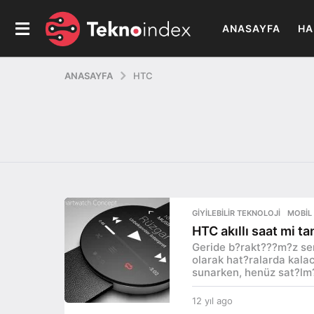
ANASAYFA
HA
ANASAYFA
HTC
GIYILEBILIR TEKNOLOJI
,
MOBIL
HTC akıllı saat mi t
Geride b?rakt???m?z sen
olarak hat?ralarda kalac
sunarken, henüz sat?lm?
12 yıl ago
1