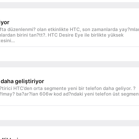
iyor
fta düzenlenmi? olan etkinlikte HTC, son zamanlarda yay?ml
lardan birini tan?tt?. HTC Desire Eye ile birlikte yüksek
sini...
 daha geliştiriyor
tirici HTC’den orta segmente yeni bir telefon daha geliyor. ?
?r?lmay? ba?ar?lan 606w kod ad?ndaki yeni telefon üst segmen