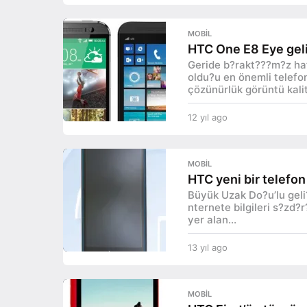
2
y
ı
MOBIL
l
HTC One E8 Eye gel
a
Geride b?rakt???m?z ha
g
oldu?u en önemli telefon
o
çözünürlük görüntü kalite
12 yıl ago
1
2
y
ı
MOBIL
l
HTC yeni bir telefon
a
Büyük Uzak Do?u’lu geli?
g
nternete bilgileri s?zd
o
yer alan...
13 yıl ago
1
3
y
ı
MOBIL
l