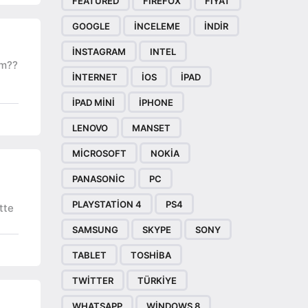
FEATURED
FIREFOX
FIYAT
GOOGLE
INCELEME
INDIR
INSTAGRAM
INTEL
am??
INTERNET
IOS
IPAD
IPAD MINI
IPHONE
LENOVO
MANSET
MICROSOFT
NOKIA
PANASONIC
PC
PLAYSTATION 4
PS4
tte
SAMSUNG
SKYPE
SONY
TABLET
TOSHIBA
TWITTER
TÜRKIYE
WHATSAPP
WINDOWS 8