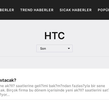
BERLER
TREND HABERLER
SICAK HABERLER
POPÜ
HTC
Son
anıtacak?
e ak?ll? saatlerine geli?imi bak?m?ndan fazlas?yla bir sene
ak. Birçok firma bu dönem içerisinde yeni ak?ll? saatlerini sat
yor...