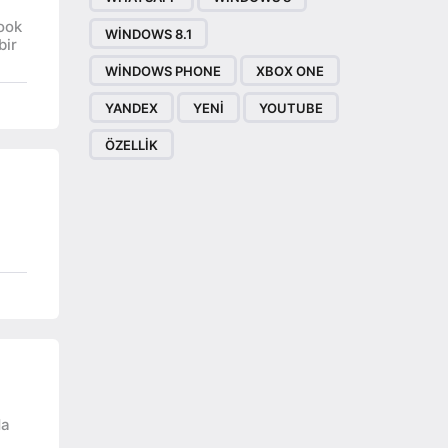
ook
WINDOWS 8.1
bir
WINDOWS PHONE
XBOX ONE
YANDEX
YENI
YOUTUBE
ÖZELLIK
da