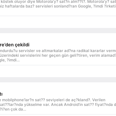
e köstek oluyor diye Motorola’y? sat?n alm??t?. Motorola’y? sa
iz haftalarda baz? servisleri sonland?ran Google, ?imdi ?irket
re’den çekildi
durdu?u servisler ve altmarkalar ad?na radikal kararlar ver
üzerindeki servislerini her geçen gün geli?tiren, verim alamad
e, ?imdi...
tı
 mobilphone’lar?n sat?? seviyeleri de aç?kland?. Verilen
at??lar?nda yükselme var. Ancak Android’in sat?? fiyat?nda 
i?en çok da...