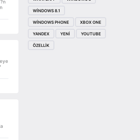
t?n
in
WINDOWS 8.1
WINDOWS PHONE
XBOX ONE
YANDEX
YENI
YOUTUBE
ÖZELLIK
meye
?
da