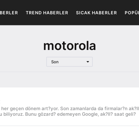
BERLER
TREND HABERLER
SICAK HABERLER
POPÜ
motorola
Son
t
gi her geçen dönem art?yor. Son zamanlarda da firmalar?n ak?l
 biliyoruz. Bunu gözard? edemeyen Google, ak?ll? saat geli?