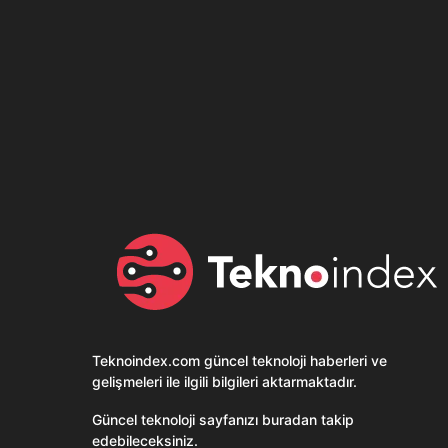
Son dönemin popüler sesli
Elektrikli Ürünle
sohbet uygulaması
Teknolojiyi Yansıtı
Clubhouse sonunda...
Karaca!
Teknoindex.com
güncel teknoloji haberleri ve
gelişmeleri ile ilgili bilgileri aktarmaktadır.
Güncel teknoloji sayfanızı buradan takip
edebileceksiniz.