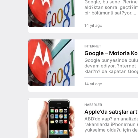
Google, bu sene i?lerin
g
ald?ktan sonra, geçti?im
o
bir bölümünü sat?yor....
14 yıl ago
1
4
y
ı
INTERNET
l
Google – Motorla Ko
a
Google bünyesinde bulun
g
devam ediyor. ?nternet 
o
klar?n? da kapatan Googl
14 yıl ago
1
4
y
ı
HABERLER
l
Apple’da satışlar art
a
ABD’de yap?lan analizde
g
rakamlarda iPhone’nun s
o
yükselme oldu?u için de?