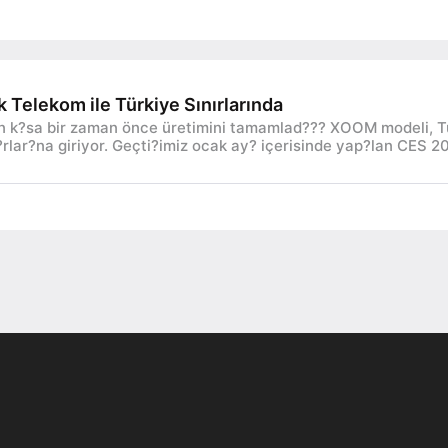
Telekom ile Türkiye Sınırlarında
?n k?sa bir zaman önce üretimini tamamlad??? XOOM modeli, T
rlar?na giriyor. Geçti?imiz ocak ay? içerisinde yap?lan CES 2