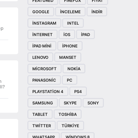
FEATURED
FIREFOX
FIYAT
GOOGLE
INCELEME
INDIR
INSTAGRAM
INTEL
ep
INTERNET
IOS
IPAD
IPAD MINI
IPHONE
LENOVO
MANSET
MICROSOFT
NOKIA
PANASONIC
PC
n
ll?
PLAYSTATION 4
PS4
SAMSUNG
SKYPE
SONY
TABLET
TOSHIBA
TWITTER
TÜRKIYE
WHATSAPP
WINDOWS 8