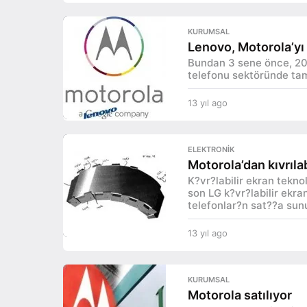
y
ı
KURUMSAL
l
Lenovo, Motorola’yı 
a
Bundan 3 sene önce, 20
g
telefonu sektöründe tam 
o
13 yıl ago
1
3
y
ı
ELEKTRONIK
l
Motorola’dan kıvrılab
a
K?vr?labilir ekran tekno
g
son LG k?vr?labilir ekra
o
telefonlar?n sat??a sun
13 yıl ago
1
3
y
ı
KURUMSAL
l
Motorola satılıyor
a