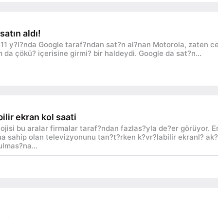
satın aldı!
11 y?l?nda Google taraf?ndan sat?n al?nan Motorola, zaten c
da çökü? içerisine girmi? bir haldeydi. Google da sat?n...
ilir ekran kol saati
lojisi bu aralar firmalar taraf?ndan fazlas?yla de?er görüyor. E
na sahip olan televizyonunu tan?t?rken k?vr?labilir ekranl? ak?
ulmas?na...