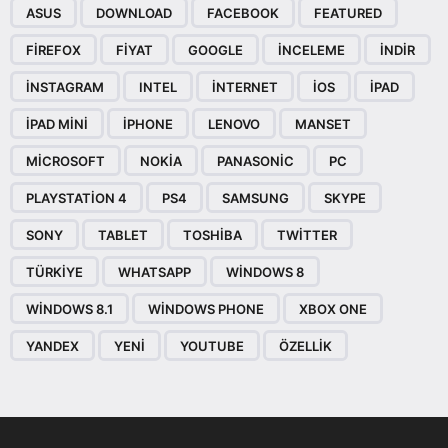
ASUS
DOWNLOAD
FACEBOOK
FEATURED
FIREFOX
FIYAT
GOOGLE
INCELEME
INDIR
INSTAGRAM
INTEL
INTERNET
IOS
IPAD
IPAD MINI
IPHONE
LENOVO
MANSET
MICROSOFT
NOKIA
PANASONIC
PC
PLAYSTATION 4
PS4
SAMSUNG
SKYPE
SONY
TABLET
TOSHIBA
TWITTER
TÜRKIYE
WHATSAPP
WINDOWS 8
WINDOWS 8.1
WINDOWS PHONE
XBOX ONE
YANDEX
YENI
YOUTUBE
ÖZELLIK