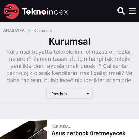
ANASAYFA
Kurumsal
Kurumsal
Kurumsal hayatta teknolojinin olmazsa olmazları
nelerdir? Zaman tasarrufu için hangi teknolojik
yeniliklerden faydalanmak gerekir? Çalışanlar
teknolojik olarak kendilerini nasıl geliştirmeli? Ve
daha fazlasını bulabileceğiniz içerikler sitemizde.
Random
KURUMSAL
Asus netbook üretmeyecek